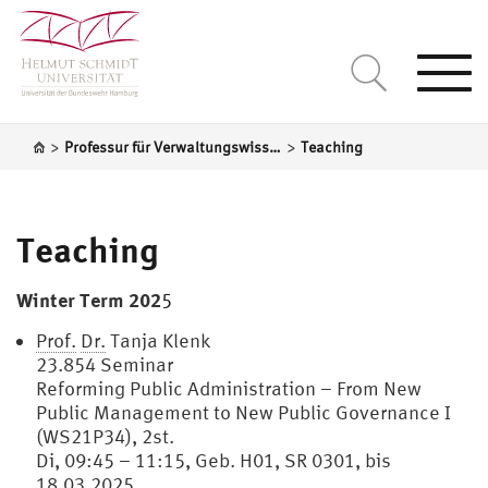
Togg
navi
>
>
Professur für Verwaltungswissenschaft
Teaching
Teaching
Winter Term 202
5
Prof.
Dr.
Tanja Klenk
23.854 Seminar
Reforming Public Administration – From New
Public Management to New Public Governance I
(WS21P34), 2st.
Di, 09:45 – 11:15, Geb. H01, SR 0301, bis
18.03.2025