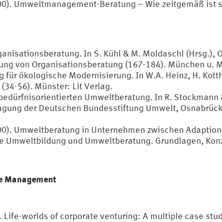
(2000). Umweltmanagement-Beratung – Wie zeitgemäß ist
ganisationsberatung. In S. Kühl & M. Moldaschl (Hrsg.), 
rung von Organisationsberatung (167-184). München u. 
 für ökologische Modernisierung. In W.A. Heinz, H. Kotth
34-56). Münster: Lit Verlag.
 bedürfnisorientierten Umweltberatung. In R. Stockmann 
agung der Deutschen Bundesstiftung Umwelt, Osnabrück, 2
000). Umweltberatung in Unternehmen zwischen Adaption u
che Umweltbildung und Umweltberatung. Grundlagen, Ko
ge Management
). Life-worlds of corporate venturing: A multiple case st