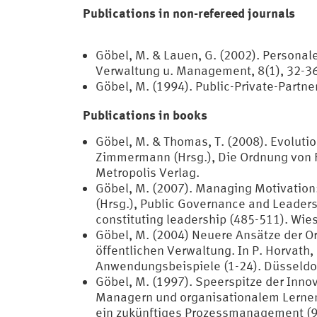
Publications in non-refereed journals
Göbel, M. & Lauen, G. (2002). Persona
Verwaltung u. Management, 8(1), 32-36
Göbel, M. (1994). Public-Private-Partn
Publications in books
Göbel, M. & Thomas, T. (2008). Evoluti
Zimmermann (Hrsg.), Die Ordnung von 
Metropolis Verlag.
Göbel, M. (2007). Managing Motivatio
(Hrsg.), Public Governance and Leaders
constituting leadership (485-511). Wie
Göbel, M. (2004) Neuere Ansätze der 
öffentlichen Verwaltung. In P. Horvat
Anwendungsbeispiele (1-24). Düsseldo
Göbel, M. (1997). Speerspitze der Inno
Managern und organisationalem Lernen.
ein zukünftiges Prozessmanagement (9-