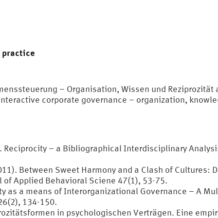
 practice
hmenssteuerung – Organisation, Wissen und Reziprozität
 Interactive corporate governance – organization, knowle
B
). Reciprocity – a Bibliographical Interdisciplinary Anal
. (2011). Between Sweet Harmony and a Clash of Cultures:
 of Applied Behavioral Sciene 47(1), 53-75.
ity as a means of Interorganizational Governance – A Mu
6(2), 134-150.
prozitätsformen in psychologischen Verträgen. Eine empi