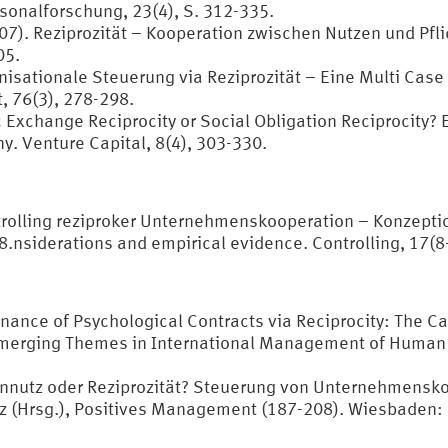
rsonalforschung, 23(4), S. 312-335.
007). Reziprozität – Kooperation zwischen Nutzen und P
05.
anisationale Steuerung via Reziprozität – Eine Multi Cas
, 76(3), 278-298.
 Exchange Reciprocity or Social Obligation Reciprocity?
y. Venture Capital, 8(4), 303-330.
ntrolling reziproker Unternehmenskooperation – Konzept
8.nsiderations and empirical evidence. Controlling, 17(8
ance of Psychological Contracts via Reciprocity: The Cas
merging Themes in International Management of Human R
gennutz oder Reziprozität? Steuerung von Unternehmensk
eitz (Hrsg.), Positives Management (187-208). Wiesbaden: