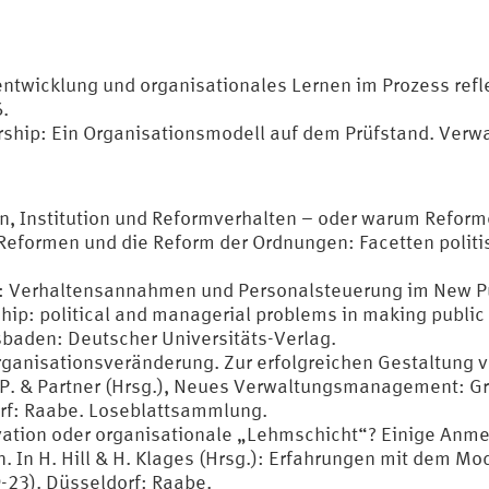
lentwicklung und organisationales Lernen im Prozess ref
.
ership: Ein Organisationsmodell auf dem Prüfstand. Ver
on, Institution und Reformverhalten – oder warum Reforme
Reformen und die Reform der Ordnungen: Facetten polit
n: Verhaltensannahmen und Personalsteuerung im New Pu
hip: political and managerial problems in making public 
sbaden: Deutscher Universitäts-Verlag.
Organisationsveränderung. Zur erfolgreichen Gestaltun
h, P. & Partner (Hrsg.), Neues Verwaltungsmanagement: 
rf: Raabe. Loseblattsammlung.
vation oder organisationale „Lehmschicht“? Einige Anmer
 In H. Hill & H. Klages (Hrsg.): Erfahrungen mit dem M
23). Düsseldorf: Raabe.