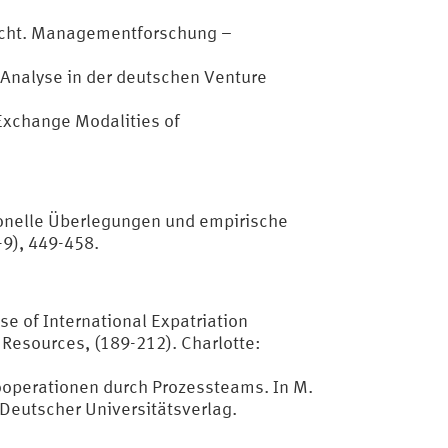
flicht. Managementforschung –
e Analyse in der deutschen Venture
 Exchange Modalities of
ionelle Überlegungen und empirische
-9), 449-458.
e of International Expatriation
esources, (189-212). Charlotte:
ooperationen durch Prozessteams. In M.
 Deutscher Universitätsverlag.