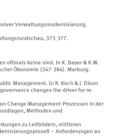
lexiver Verwaltungsmodernisierung.
waltungsrundschau, 373-377.
n oftmals keine sind. In K. Bayer & K.W.
ischer Ökonomie (347-384). Marburg:
blic Management. In R. Koch & J. Dixon
governance changes the driver for re-
g von Change Management-Prozessen in der
Grundlagen, Methoden und
kungen zu Leitbildern, mittleren
odernisierungsprozeß – Anforderungen an