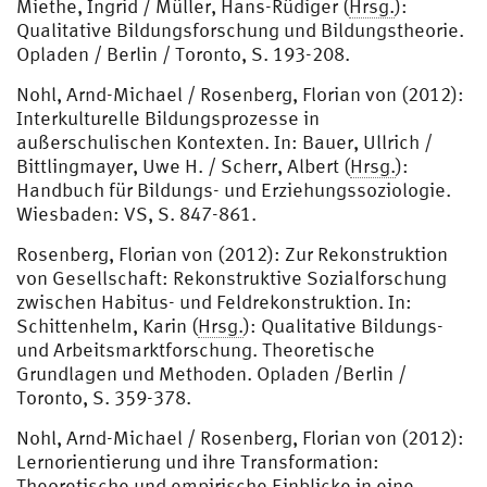
Miethe, Ingrid / Müller, Hans-Rüdiger (
Hrsg.
):
Qualitative Bildungsforschung und Bildungstheorie.
Opladen / Berlin / Toronto, S. 193-208.
Nohl, Arnd-Michael / Rosenberg, Florian von (2012):
Interkulturelle Bildungsprozesse in
außerschulischen Kontexten. In: Bauer, Ullrich /
Bittlingmayer, Uwe H. / Scherr, Albert (
Hrsg.
):
Handbuch für Bildungs- und Erziehungssoziologie.
Wiesbaden: VS, S. 847-861.
Rosenberg, Florian von (2012): Zur Rekonstruktion
von Gesellschaft: Rekonstruktive Sozialforschung
zwischen Habitus- und Feldrekonstruktion. In:
Schittenhelm, Karin (
Hrsg.
): Qualitative Bildungs-
und Arbeitsmarktforschung. Theoretische
Grundlagen und Methoden. Opladen /Berlin /
Toronto, S. 359-378.
Nohl, Arnd-Michael / Rosenberg, Florian von (2012):
Lernorientierung und ihre Transformation:
Theoretische und empirische Einblicke in eine