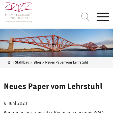
Togg
navi
>
>
>
Stahlbau
Blog
Neues Paper vom Lehrstuhl
Neues Paper vom Lehrstuhl
6. Juni 2023
Wir freuen uns, dass das Paper von unserem
WMA