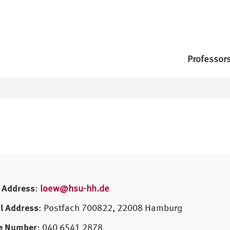
Professor
 Address
:
loew@hsu-hh.de
l Address
: Postfach 700822, 22008 Hamburg
e Number
: 040 6541 2878