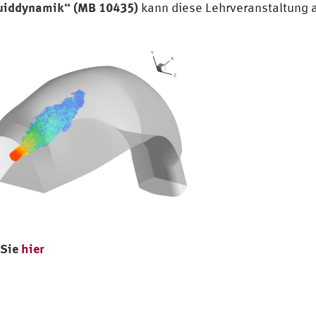
uiddynamik“ (MB 10435)
kann diese Lehrveranstaltung 
 Sie
hier