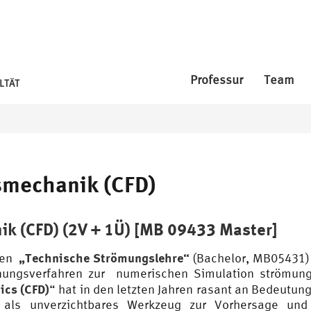
Professur
Team
LTÄT
mechanik (CFD)
 (CFD) (2V + 1Ü) [MB 09433 Master]
„Technische Strömungslehre“
gen
(Bachelor, MB05431
hnungsverfahren zur numerischen Simulation strömu
ics (CFD)
“ hat in den letzten Jahren rasant an Bedeutun
en als unverzichtbares Werkzeug zur Vorhersage un