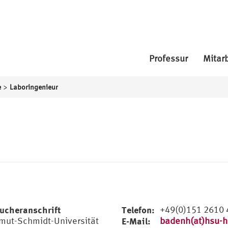
Professur
Mitar
>
e
Laboringenieur
ucheranschrift
Telefon:
+49(0)151 2610
mut-Schmidt-Universität
E-Mail:
badenh(at)hsu-h