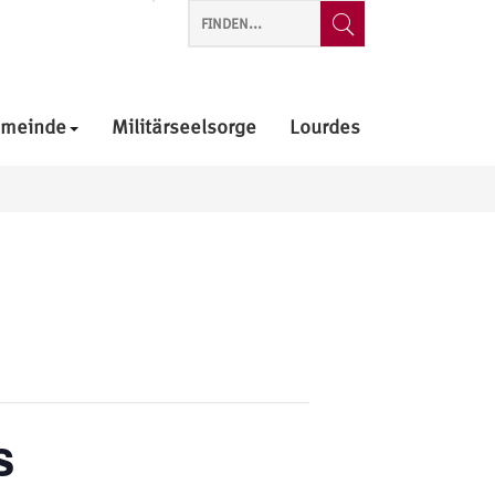
emeinde
Militärseelsorge
Lourdes
des