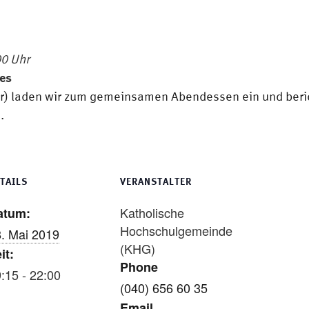
.00 Uhr
rdes
r) laden wir zum gemeinsamen Abendessen ein und beric
.
TAILS
VERANSTALTER
Katholische
atum:
Hochschulgemeinde
. Mai 2019
(KHG)
it:
Phone
:15 - 22:00
(040) 656 60 35
Email