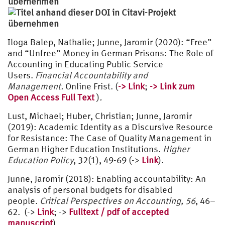
Iloga Balep, Nathalie; Junne, Jaromir (2020): “Free”
and “Unfree” Money in German Prisons: The Role of
Accounting in Educating Public Service
Users.
Financial Accountability and
Management.
Online Frist. (
-> Link
;
-> Link zum
Open Access Full Text
)
.
Lust, Michael; Huber, Christian; Junne, Jaromir
(2019): Academic Identity as a Discursive Resource
for Resistance: The Case of Quality Management in
German Higher Education Institutions.
Higher
Education Policy
, 32(1), 49-69 (->
Link
).
Junne, Jaromir (2018): Enabling accountability: An
analysis of personal budgets for disabled
people.
Critical Perspectives on Accounting,
56
, 46–
62. (->
Link
; ->
Fulltext / pdf of accepted
manuscript
).