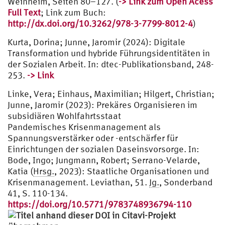
Weinheim, Seiten 80–127. (
-> Link zum Open Acess
Full Text
; Link zum Buch:
http://dx.doi.org/10.3262/978-3-7799-8012-4
)
Kurta, Dorina; Junne, Jaromir (2024): Digitale
Transformation und hybride Führungsidentitäten in
der Sozialen Arbeit. In: dtec-Publikationsband, 248-
253.
-> Link
Linke, Vera; Einhaus, Maximilian; Hilgert, Christian;
Junne, Jaromir (2023): Prekäres Organisieren im
subsidiären Wohlfahrtsstaat
Pandemisches Krisenmanagement als
Spannungsverstärker oder -entschärfer für
Einrichtungen der sozialen Daseinsvorsorge. In:
Bode, Ingo; Jungmann, Robert; Serrano-Velarde,
Katia (
Hrsg.
, 2023): Staatliche Organisationen und
Krisenmanagement. Leviathan, 51.
Jg.
, Sonderband
41, S. 110-134.
https://doi.org/10.5771/9783748936794-110