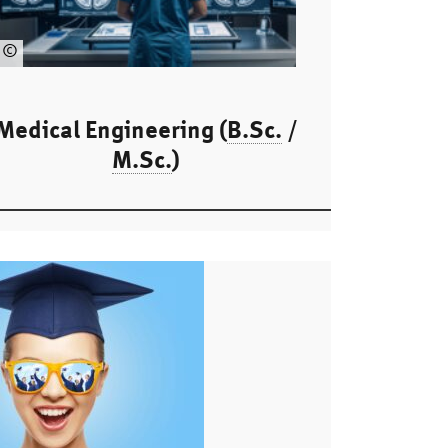
©
na
sir
11
Medical Engineering (
B.Sc.
/
64
M.Sc.
)
-
sto
ck.
ad
ob
e.c
om