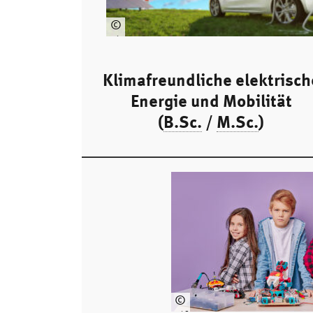
©
Ph
oto
Gr
Klimafreundliche elektrisch
an
Energie und Mobilität
ary
-
(
B.Sc.
/
M.Sc.
)
sto
ck.
ad
ob
e.c
om
©