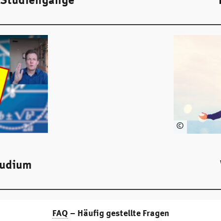
ゴ
・
K
sto
ck.
ad
ob
e.c
om
©
ton
ktit
i -
tudium
sto
ck.
ad
ob
FAQ
– Häufig gestellte Fragen
e.c