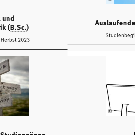
Sy
da
k und
Pro
Auslaufende
du
k (
B.Sc.
)
cti
Studienbeg
on
g
Herbst 2023
s -
sto
ck.
ad
ob
e.c
©
ケ
イ
ー
 Studiengänge