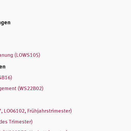
ngen
lanung (LOWS105)
en
24B16)
agement (WS22B02)
, LO06102, Frühjahrstrimester)
des Trimester)