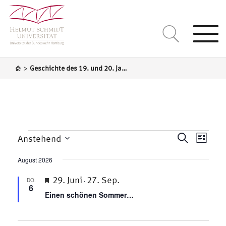
Togg
navi
>
Geschichte des 19. und 20. Jahrhundert / Mittel- und Osteuropa
Veran
Veranstaltungen
Veransta
Suche
Anstehend
Liste
Ansic
Datum
Suche
Navig
wählen.
August 2026
und
Empfohlen
29. Juni
27. Sep.
Ansichte
DO.
-
6
Einen schönen Sommer…
Navigati