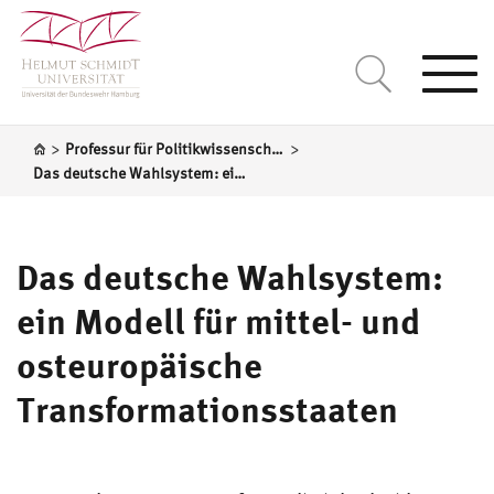
Togg
navi
>
>
Professur für Politikwissenschaft, insbesondere Vergleichende Regierungslehre
Das deutsche Wahlsystem: ein Modell für mittel- und osteuropäische Transformationsstaaten
Das deutsche Wahlsystem:
ein Modell für mittel- und
osteuropäische
Transformationsstaaten