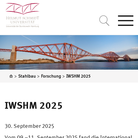
Togg
navi
>
>
>
Stahlbau
Forschung
IWSHM 2025
IWSHM 2025
30. September 2025
Vom 09.–11. September 2025 fand die International