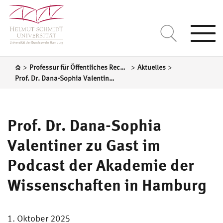
Togg
navi
>
>
>
Professur für Öffentliches Recht mit einem Schwerpunkt im öffentlichen Wirtschaftsrecht und Recht der Transformation
Aktuelles
Prof. Dr. Dana-Sophia Valentiner zu Gast im Podcast der Akademie der Wissenschaften in Hamburg
Prof. Dr. Dana-Sophia
Valentiner zu Gast im
Podcast der Akademie der
Wissenschaften in Hamburg
1. Oktober 2025